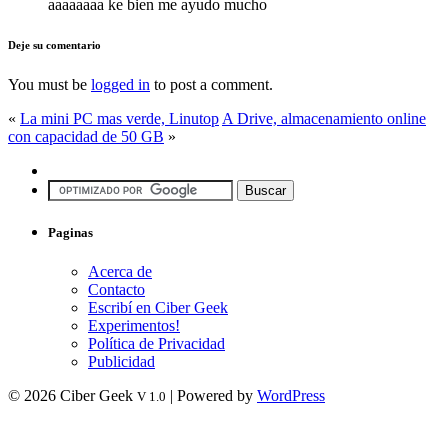
aaaaaaaa ke bien me ayudo mucho
Deje su comentario
You must be
logged in
to post a comment.
«
La mini PC mas verde, Linutop
A Drive, almacenamiento online
con capacidad de 50 GB
»
Paginas
Acerca de
Contacto
Escribí en Ciber Geek
Experimentos!
Política de Privacidad
Publicidad
© 2026 Ciber Geek
| Powered by
WordPress
V 1.0