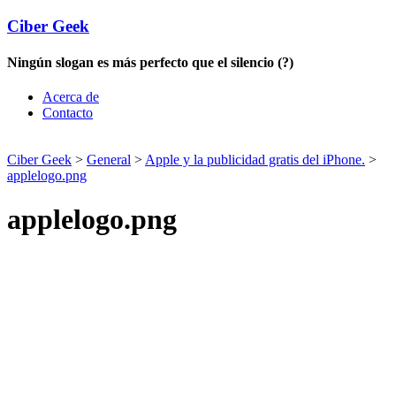
Ciber Geek
Ningún slogan es más perfecto que el silencio (?)
Acerca de
Contacto
Ciber Geek
>
General
>
Apple y la publicidad gratis del iPhone.
>
applelogo.png
applelogo.png